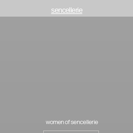
sencellerie
women of sencellerie
Узнать больше