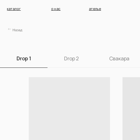
каталог
о нас
ателье
Назад
Drop 1
Drop 2
Свакара