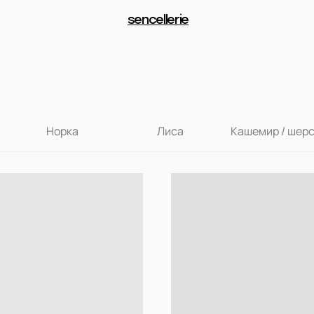
sencellerie
Норка
Лиса
Кашемир / шер