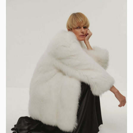
Детали
Артикул: SPSHL2309.00.80
Мех: лиса
Длина: 80 см
Цвет: белый
Подклад: шелк
Рост модели: 170 см
Размер на модели: 46
Купить
Доставка и оплата. Возврат и гарантия