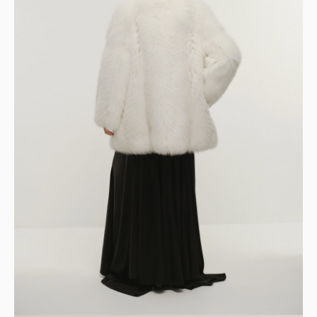
Полушубок из меха лисы
р.
380 000