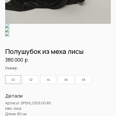
@2025 Sencellerie
Конфиденциальность /
Пользовательское соглашение /
П
ерсональные данные /
Договор оферта
Размер
40
42
44
46
48