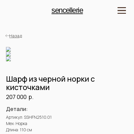
sencellerie
Назад
Шарф из черной норки с
кисточками
р.
207 000
Детали:
Артикул: SSHFN2510.01
Мех: Норка
Длина: 110 см
Цвет: Черный
Подклад: Шелк
Рост модели: 176 см
Купить