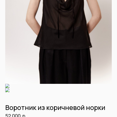
Воротник из коричневой норки
р.
52 000
Детали:
Артикул: SVN2523.04
Мех: Норка
Длина: 55 см
Цвет: Коричневый
Подклад: Шелк
Рост модели: 176 см
Купить