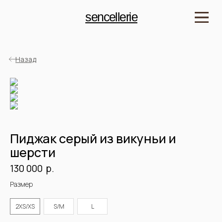
sencellerie
Назад
Пиджак серый из викуньи и
шерсти
р.
130 000
Детали
Артикул: SJKW5
Размер
Материал:15% Викунья/85% Австралийская шерсть
Длина: 80 см
Цвет: Серый
2XS/XS
S/M
L
Подклад: Шелк 100%
Рост модели: 175 см