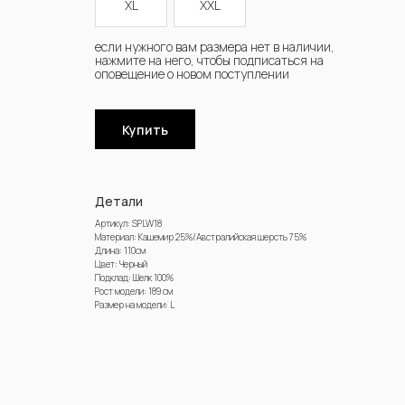
XL
XXL
Купить
Детали
Артикул: SPLW18
Материал: Кашемир 25%/Австралийская шерсть 75%
Длина: 110см
Цвет: Черный
Подклад: Шелк 100%
Рост модели: 189 см
Размер на модели: L