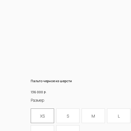
Пальто черное из шерсти
р.
136 000
Размер
XS
S
M
L