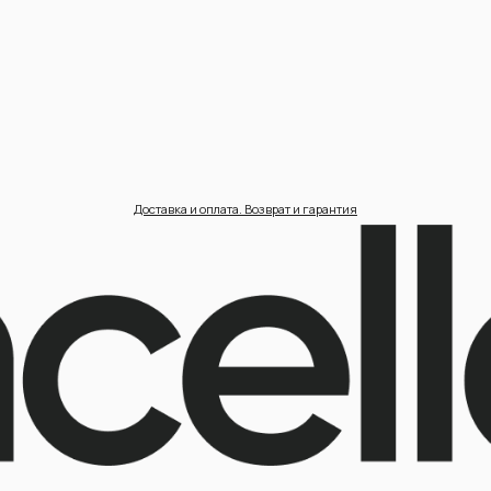
циальность /
Пользовательское соглашение /
П
ерсональные данные /
Договор оферта