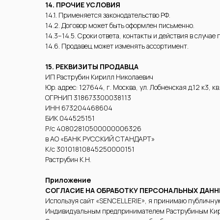
14. ПРОЧИЕ УСЛОВИЯ
14.1. Применяется законодательство РФ.
14.2. Договор может быть оформлен письменно.
14.3–14.5. Сроки ответа, контакты и действия в случае 
14.6. Продавец может изменять ассортимент.
15. РЕКВИЗИТЫ ПРОДАВЦА
ИП Раструбин Кирилл Николаевич
Юр. адрес: 127644, г. Москва, ул. Лобненская д.12 к3, к
ОГРНИП 318673300038113
ИНН 673204468604
БИК 044525151
Р/с 40802810500000006326
в АО «БАНК РУССКИЙ СТАНДАРТ»
К/с 30101810845250000151
Раструбин К.Н.
Приложение
СОГЛАСИЕ НА ОБРАБОТКУ ПЕРСОНАЛЬНЫХ ДАН
Используя сайт «SENCELLERIE», я принимаю публичную 
Индивидуальным предпринимателем Раструбиным Кир