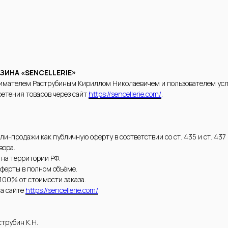
ЗИНА «SENCELLERIE»
мателем Раструбиным Кириллом Николаевичем и пользователем усл
етения товаров через сайт
https://sencellerie.com/
.
ли-продажи как публичную оферту в соответствии со ст. 435 и ст. 437 
вора.
 на территории РФ.
оферты в полном объёме.
 100% от стоимости заказа.
на сайте
https://sencellerie.com/
.
трубин К.Н.