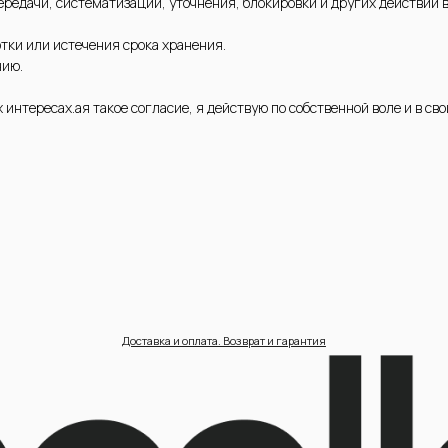
редачи, систематизации, уточнения, блокировки и других действий в
тки или истечения срока хранения.
нию.
Доставка и оплата. Возврат и гарантия
 интересах.ая такое согласие, я действую по собственной воле и в сво
циальность /
Пользовательское соглашение /
П
ерсональные данные /
Договор оферта