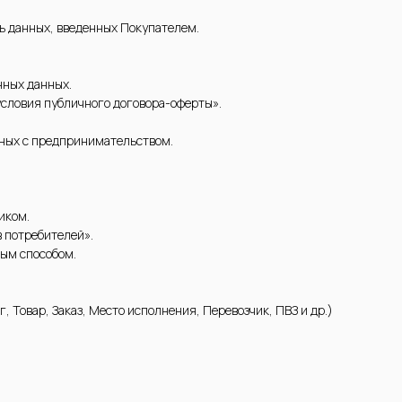
ть данных, введенных Покупателем.
нных данных.
условия публичного договора-оферты».
нных с предпринимательством.
иком.
в потребителей».
ым способом.
, Товар, Заказ, Место исполнения, Перевозчик, ПВЗ и др.)