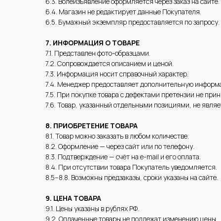
6.3. Волеизъявление оформляется через заказ на сайте.
6.4. Магазин не редактирует данные Покупателя.
6.5. Бумажный экземпляр предоставляется по запросу.
7. ИНФОРМАЦИЯ О ТОВАРЕ
7.1. Представлен фото-образцами.
7.2. Сопровождается описанием и ценой.
7.3. Информация носит справочный характер.
7.4. Менеджер предоставляет дополнительную информ
7.5. При покупке товара с дефектами претензии не при
7.6. Товар, указанный отдельными позициями, не явля
8. ПРИОБРЕТЕНИЕ ТОВАРА
8.1. Товар можно заказать в любом количестве.
8.2. Оформление — через сайт или по телефону.
8.3. Подтверждение — счёт на e-mail и его оплата.
8.4. При отсутствии товара Покупатель уведомляется.
8.5–8.8. Возможны предзаказы, сроки указаны на сайте.
9. ЦЕНА ТОВАРА
9.1. Цены указаны в рублях РФ.
9.2. Оплаченные товары не подлежат изменению цены.