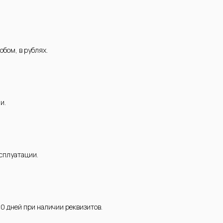
обом, в рублях.
и.
ксплуатации.
10 дней при наличии реквизитов.