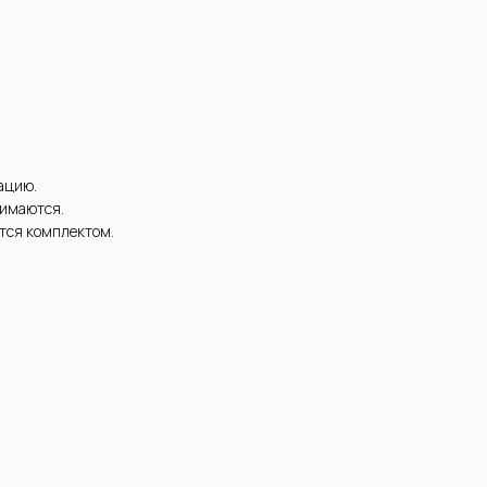
ацию.
нимаются.
ется комплектом.