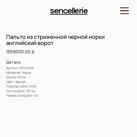
sencellerie
Пальто из стриженной черной норки
английский ворот
р.
1509000,00
Детали
Артикул: SPLN2533
Материал: Норка
Длина: 140 см
Цвет: Черный
Подклад: Шелк 100%
Рост модели: 187 см
Размер на модели: 52
Купить
Доставка и оплата. Возврат и гарантия