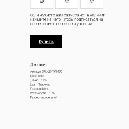
48
50
52
Купить
Детали:
Артикул: SPLN2549.16.130
Мех: Норка
Длина: 130 см.
Цвет: Паломино
Подклад: Шелк
Рост модели: 176 см
Размер на модели: 44