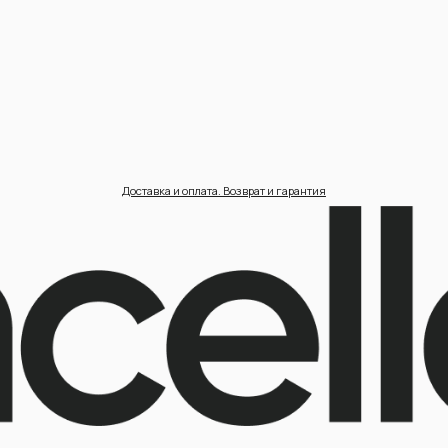
циальность /
Пользовательское соглашение /
П
ерсональные данные /
Договор оферта