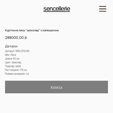
sencellerie
Куртка из лисы "шоколад" с капюшоном
р.
288000,00
Детали:
Артикул: SKRL2552.85
Мех: Лиса
Длина: 65 см
Цвет: Шоколад
Подклад: Шелк
Рост модели: 176 см
Размер на модели: 44
Купить
Доставка и оплата. Возврат и гарантия