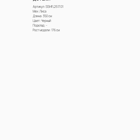
Артикул: SSHFL2517.01
Мех: Лиса
Длина: 350 см
Цвет: Черный
Подклад: -
Рост модели: 176 см