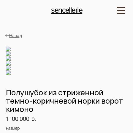
sencellerie
Назад
Полушубок из стриженной
темно-коричневой норки ворот
кимоно
р.
1 100 000
Детали:
Размер
Артикул: SPSHN2507