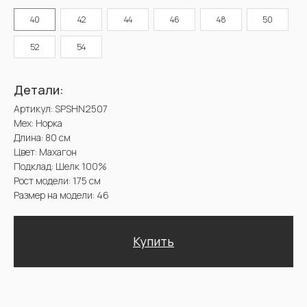
Мех: Норка
Длина: 80 см
40
42
44
46
48
50
Цвет: Махагон
Подклад: Шелк 100%
Рост модели: 175 см
52
54
Размер на модели: 46
Купить
Доставка и оплата. Возврат и гарантия
@2025 Sencellerie
Конфиденциальность /
Пользовательское соглашение /
П
ерсональные данные /
Договор оферта