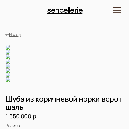
sencellerie
Назад
Шуба из коричневой норки ворот
шаль
р.
1 650 000
Детали
Размер
Артикул: SPLN23031.04.125