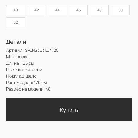
Мех: норка
Длина: 125 см
40
42
44
46
48
50
Цвет: коричневый
Подклад: шелк
Рост модели: 170 см
52
Размер на модели: 48
Купить
Доставка и оплата. Возврат и гарантия
@2025 Sencellerie
Конфиденциальность /
Пользовательское соглашение /
П
ерсональные данные /
Договор оферта