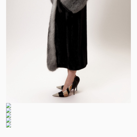
Шуба из меха черной норки
отделка из чернобурой лисы
р.
790 000
Детали:
Артикул: SSHN2498.01
Мех: Норка/Лиса
Длина: 120 см
Цвет: Черный
Подклад: Шелк