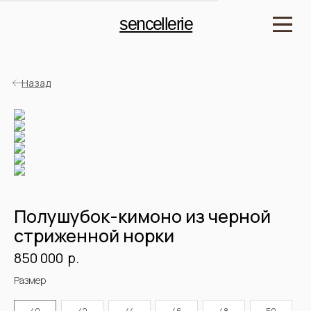
sencellerie
Назад
Полушубок-кимоно из черной
стриженной норки
р.
850 000
Детали:
Размер
Артикул: SPSHN2437.01
Мех: Норка
Длина: 52 см