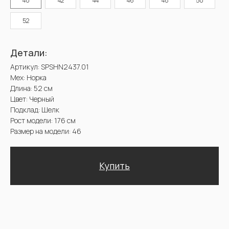
40
42
44
46
48
50
Цвет: Черный
Подклад: Шелк
52
Рост модели: 176 см
Размер на модели: 46
Купить
Доставка и оплата. Возврат и гарантия
@2025 Sencellerie
Конфиденциальность /
Пользовательское соглашение /
П
ерсональные данные /
Договор оферта