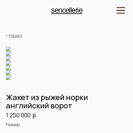
sencellerie
Назад
Жакет из рыжей норки
английский ворот
р.
1 250 000
Детали
Размер
Артикул: SJKN2321.05.70
Мех: норка