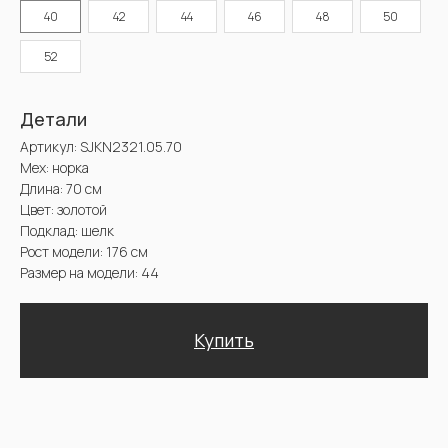
Длина: 70 см
40
42
44
46
48
50
Цвет: золотой
Подклад: шелк
Рост модели: 176 см
52
Размер на модели: 44
Купить
Доставка и оплата. Возврат и гарантия
@2025 Sencellerie
Конфиденциальность /
Пользовательское соглашение /
П
ерсональные данные /
Договор оферта