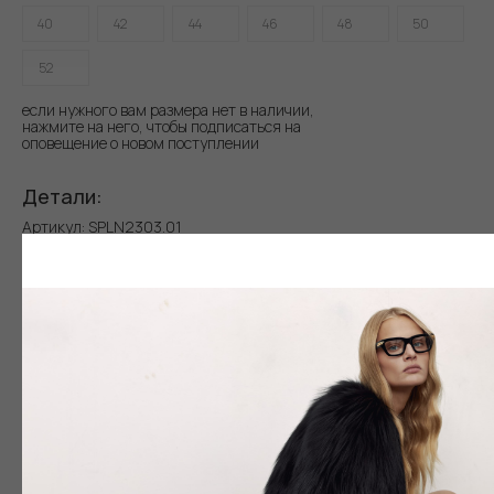
Артикул: SPLN2303.01
40
42
44
46
48
50
Мех: Норка
Длина: 125 см
52
Цвет: Черный
Подклад: Шелк
Рост модели: 176 см
Размер на модели: 48
Out of stock
Доставка и оплата. Возврат и гарантия
@2025 Sencellerie