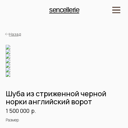
sencellerie
Назад
Шуба из стриженной черной
норки английский ворот
р.
1 500 000
Детали
Размер
Артикул: SPLSN22391.01.140
Мех: норка