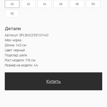
Длина: 140 см
40
42
44
46
48
50
Цвет: черный
Подклад: шелк
Рост модели: 176 см
52
Размер на модели: 44
Купить
Доставка и оплата. Возврат и гарантия
@2025 Sencellerie
Конфиденциальность /
Пользовательское соглашение /
П
ерсональные данные /
Договор оферта