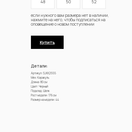
48
50
52
Купить
Детали:
Артикул: SJKK2555
Мех: Каракуль
Длина: 80 см
Цвет: Черный
Подклад: Шелк
Рост модели: 176 см
Размер на модели: 44