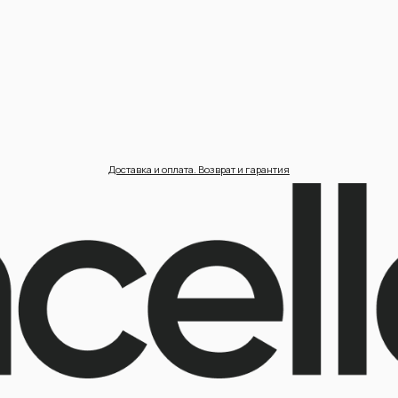
циальность /
Пользовательское соглашение /
П
ерсональные данные /
Договор оферта