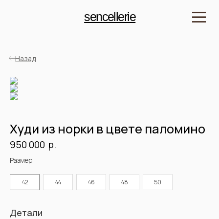
sencellerie
Назад
Худи из норки в цвете паломино
р.
950 000
Детали
Размер
Артикул: SKHN2589
Материал: Норка
Длина: 70 см
42
44
46
48
50
Цвет: Паломино
Подклад: Шелк 100%
Рост модели: 175 см
Размер на модели: 48