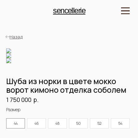
sencellerie
Назад
Шуба из норки в цвете мокко
ворот кимоно отделка соболем
р.
1 750 000
Детали
Артикул: SPLN2556
Размер
Материал: Норка
Длина: 132 см
Цвет: Мокко
44
46
48
50
52
54
Подклад: Шелк 100%
Рост модели: 175 см
Размер на модели: 52