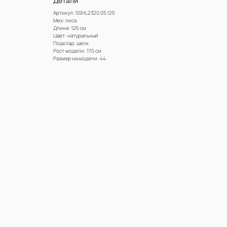
Детали
Артикул: SSHL2320.05.125
Мех: лиса
Длина: 125 см
Цвет: натуральный
Подклад: шелк
Рост модели: 170 см
Размер на модели: 44