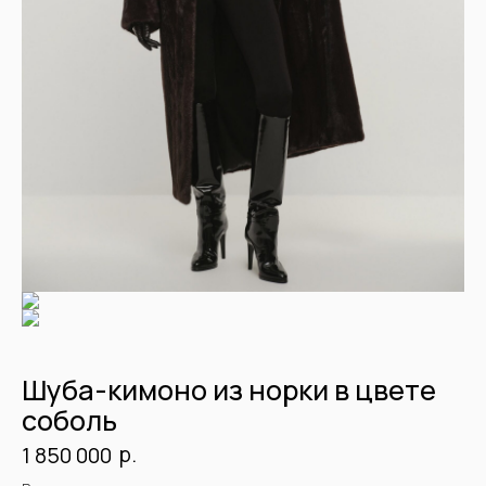
Шуба-кимоно из норки в цвете
соболь
р.
1 850 000
Детали:
Артикул: SSHN2437.19.125
Мех: норка
Длина: 125
Цвет: соболь
Подклад: шелк
Рост модели: 176 см
Размер на модели: 44