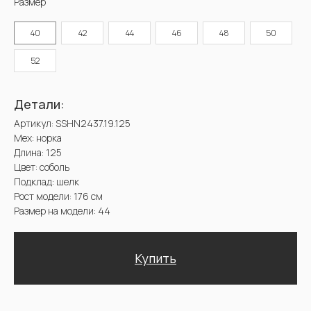
Размер
Купить
40
42
44
46
48
50
52
Доставка и оплата. Возврат и гарантия
@2025 Sencellerie
Конфиденциальность /
Пользовательское соглашение /
П
ерсональные данные /
Договор оферта