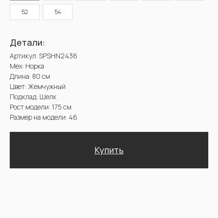
Подклад: Шелк
52
54
Рост модели: 175 см
Размер на модели: 46
Купить
Доставка и оплата. Возврат и гарантия
@2025 Sencellerie
Конфиденциальность /
Пользовательское соглашение /
П
ерсональные данные /
Договор оферта