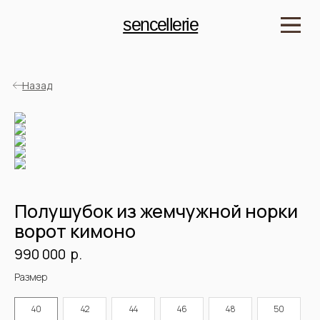
sencellerie
Назад
Полушубок из жемчужной норки
ворот кимоно
р.
990 000
Детали:
Размер
Артикул: SPSHN2436
Мех: Норка
40
42
44
46
48
50
Длина: 80 см
Цвет: Жемчужный